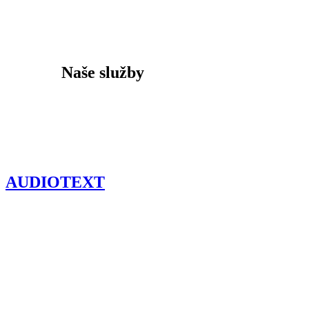
PRÉMIOVEJ TARIFE
Našim zákazníkom ponúkame kvalitné služby, pri
ktorých si sami stanovia výšku odmeňovania.
Naše služby
AUDIOTEXT
Audiotex je
hlasová
technológia,
ktorá
umožňuje
telefonovanie s
pridanou
hodnotou,
pričom má