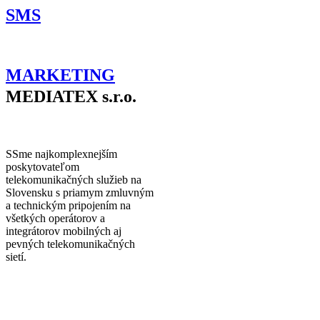
SMS
MARKETING
MEDIATEX s.r.o.
S
Sme najkomplexnejším
poskytovateľom
telekomunikačných služieb na
Slovensku s priamym zmluvným
a technickým pripojením na
všetkých operátorov a
integrátorov mobilných aj
pevných telekomunikačných
sietí.
TELEKOMUNIKAČNÉ SLUŽBY NA