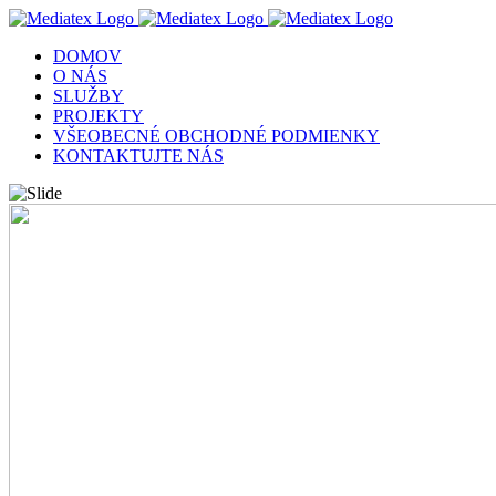
Skip
to
DOMOV
content
O NÁS
SLUŽBY
PROJEKTY
VŠEOBECNÉ OBCHODNÉ PODMIENKY
KONTAKTUJTE NÁS